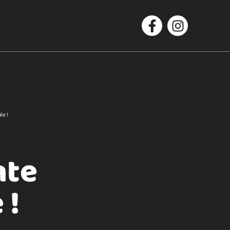
Facebook
Instagram
e !
nte
 !