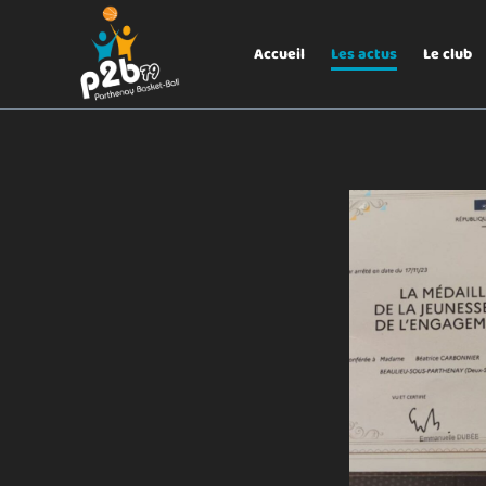
Aller au menu
P2B79
Accueil
Les actus
Le club