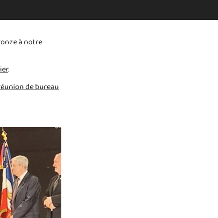
bronze à notre
ier
.
 réunion de bureau