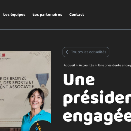
Les équipes
Les partenaires
Contact
Toutes les actualités
Accueil
>
Actualités
>
Une présidente engagé
Une
préside
engagée