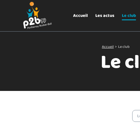
Aller au menu
P2B79
Accueil
Les actus
Le club
Accueil
>
Le club
Le c
L