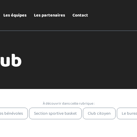
Les équipes
Les partenaires
Contact
lub
À découvrir dans cette rubrique :
es bénévoles
Section sportive basket
Club citoyen
Le bure