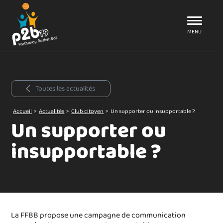
Aller au menu
P2B79
MENU
Toutes les actualités
Accueil
>
Actualités
>
Club citoyen
>
Un supporter ou insupportable ?
Un supporter ou
insupportable ?
La FFBB propose une campagne de communication