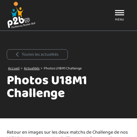
Aller au menu
P2B79
MENU
Toutes les actualités
Accueil
>
Actualités
>
Photos U18M1 Challenge
Photos U18M1
Challenge
Retour en images sur les deux matchs de Challenge de nos