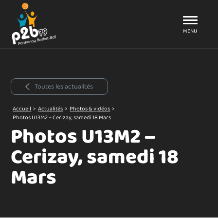
Aller au menu
P2B79
MENU
Toutes les actualités
Accueil
>
Actualités
>
Photos & vidéos
>
Photos U13M2 – Cerizay, samedi 18 Mars
Photos U13M2 –
Cerizay, samedi 18
Mars