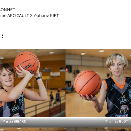
ISSONNET
rôme ARCICAULT, Stéphane PIET
 :
Martin BIBARD
Thomas BLOT