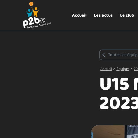
Aller au menu
P2B79
Accueil
Les actus
Le club
Toutes les équip
Accueil
>
Équipes
>
20
U15 
202