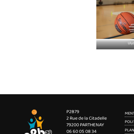
Uly
P2B79
MENT
2 Rue de la Citadelle
POLI
79200 PARTHENAY
PLAN
06 60 05 08 34