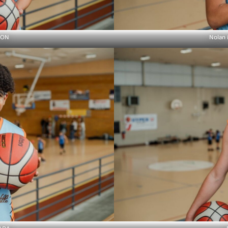
MON
Nolan