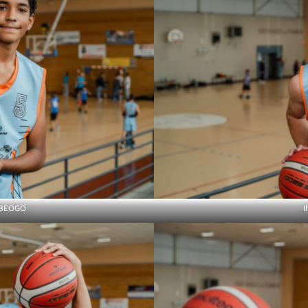
EBEOGO
I