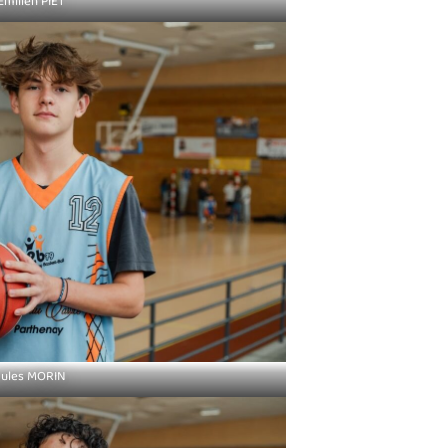
Émilien PIET
Jules MORIN