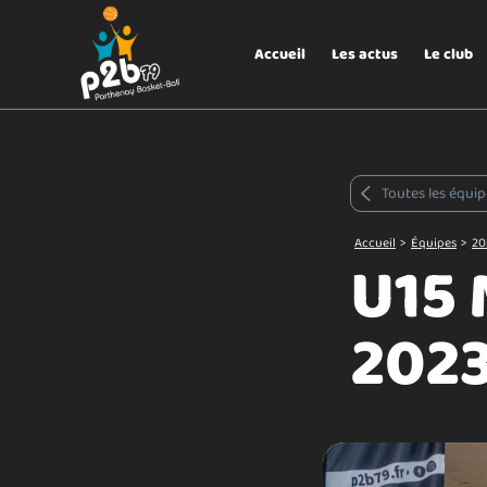
Aller au menu
P2B79
Accueil
Les actus
Le club
Toutes les équip
Accueil
>
Équipes
>
20
U15 
202