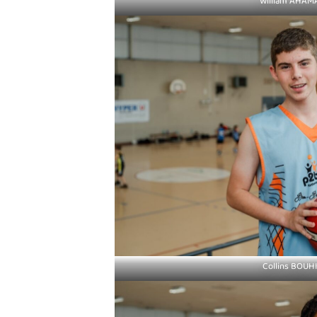
William AHAM
Collins BOUH