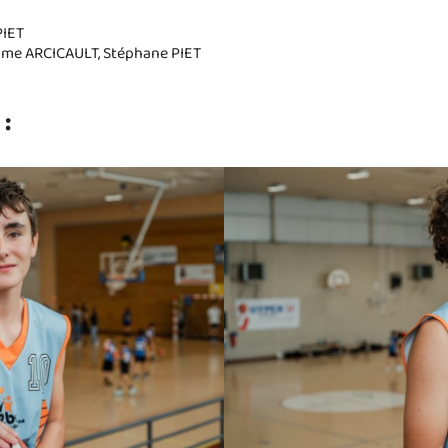
PIET
rôme ARCICAULT, Stéphane PIET
 :