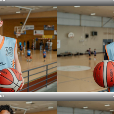
ADA
IER