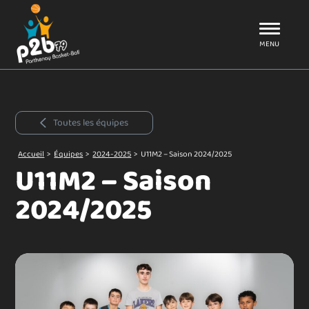
Aller au menu
P2B79
MENU
Toutes les équipes
Accueil
>
Équipes
>
2024-2025
>
U11M2 – Saison 2024/2025
U11M2 – Saison
2024/2025