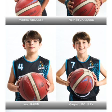
Mattew ABOUKIR
Mathéo CAILLAUD
Léon RABIN
Gaspard BOUILLY