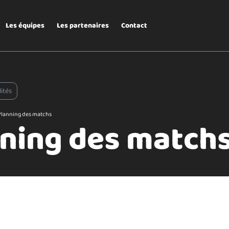
Les équipes
Les partenaires
Contact
lités
Planning des matchs
ning des match