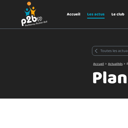
Aller au menu
P2B79
Accueil
Les actus
Le club
Toutes les actua
Accueil
>
Actualités
>
Plan