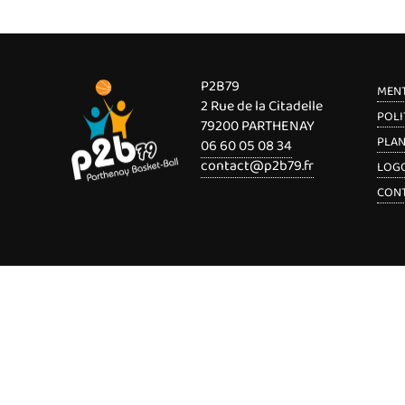
P2B79
MENT
2 Rue de la Citadelle
POLI
79200 PARTHENAY
PLAN
06 60 05 08 34
contact@p2b79.fr
LOGO
CON