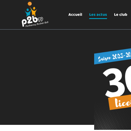
Aller au menu
P2B79
Accueil
Les actus
Le club