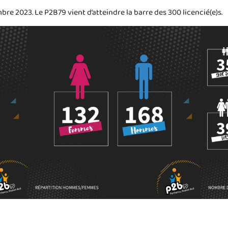
re 2023. Le P2B79 vient d’atteindre la barre des 300 licencié(e)s.