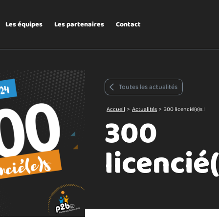
Les équipes
Les partenaires
Contact
Toutes les actualités
Accueil
>
Actualités
>
300 licencié(e)s !
300
licencié(